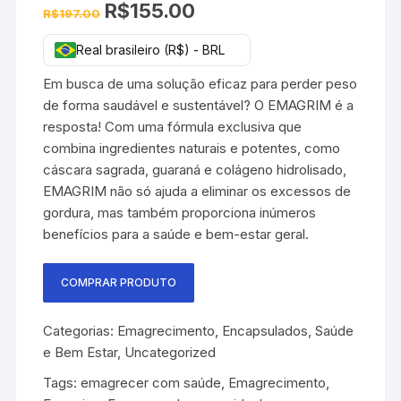
O
O
R$
155.00
R$
197.00
preço
preço
original
atual
era:
é:
Real brasileiro (R$) - BRL
R$197.00.
R$155.00.
Em busca de uma solução eficaz para perder peso
de forma saudável e sustentável? O EMAGRIM é a
resposta! Com uma fórmula exclusiva que
combina ingredientes naturais e potentes, como
cáscara sagrada, guaraná e colágeno hidrolisado,
EMAGRIM não só ajuda a eliminar os excessos de
gordura, mas também proporciona inúmeros
benefícios para a saúde e bem-estar geral.
COMPRAR PRODUTO
Categorias:
Emagrecimento
,
Encapsulados
,
Saúde
e Bem Estar
,
Uncategorized
Tags:
emagrecer com saúde
,
Emagrecimento
,