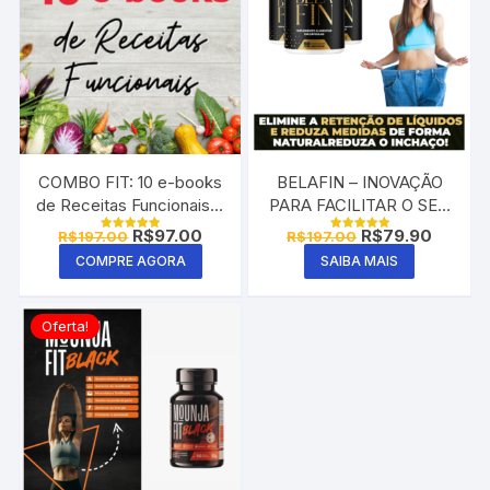
COMBO FIT: 10 e-books
BELAFIN – INOVAÇÃO
de Receitas Funcionais e
PARA FACILITAR O SEU
Saudáveis 100% autorais
EMAGRECIMENTO!
O
O
O
O
R$
97.00
R$
79.90
R$
197.00
R$
197.00
Avaliação
Avaliação
preço
preço
preço
preço
5.00
5.00
COMPRE AGORA
SAIBA MAIS
de 5
de 5
original
atual
original
atual
era:
é:
era:
é:
R$197.00.
R$97.00.
R$197.00.
R$79.9
Oferta!