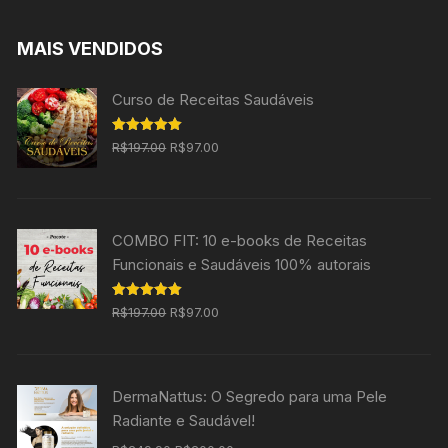
MAIS VENDIDOS
Curso de Receitas Saudáveis
O
O
Avaliação
R$
197.00
R$
97.00
5.00
de 5
preço
preço
original
atual
era:
é:
COMBO FIT: 10 e-books de Receitas
R$197.00.
R$97.00.
Funcionais e Saudáveis 100% autorais
O
O
Avaliação
R$
197.00
R$
97.00
5.00
de 5
preço
preço
original
atual
era:
é:
DermaNattus: O Segredo para uma Pele
R$197.00.
R$97.00.
Radiante e Saudável!