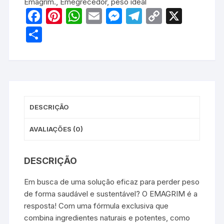
Emagrim.
,
Emegrecedor
,
peso ideal
F
Pi
W
E
M
T
C
X
a
nt
h
m
e
el
o
S
c
er
at
ail
s
e
p
h
e
e
s
s
gr
y
ar
b
st
A
e
a
Li
e
o
p
n
m
n
o
p
g
k
DESCRIÇÃO
k
er
AVALIAÇÕES (0)
DESCRIÇÃO
Em busca de uma solução eficaz para perder peso
de forma saudável e sustentável? O EMAGRIM é a
resposta! Com uma fórmula exclusiva que
combina ingredientes naturais e potentes, como