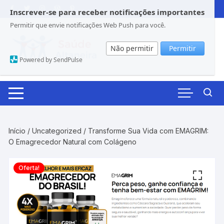
Pular
Inscrever-se para receber notificações importantes
para
Permitir que envie notificações Web Push para você.
o
conteúdo
Não permitir
Permitir
Powered by SendPulse
Início
/
Uncategorized
/ Transforme Sua Vida com EMAGRIM:
O Emagrecedor Natural com Colágeno
Oferta!