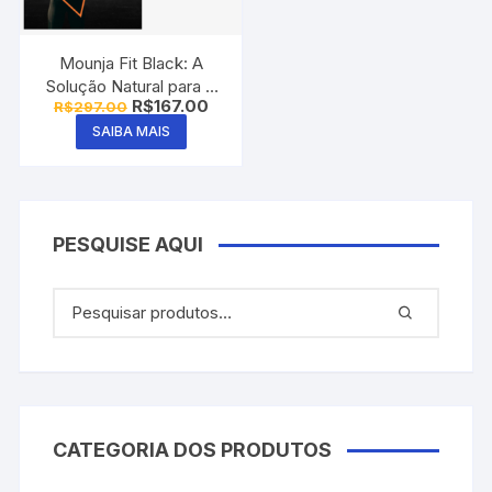
Mounja Fit Black: A
Solução Natural para o
O
O
R$
167.00
R$
297.00
Emagrecimento
preço
preço
Saudável
SAIBA MAIS
original
atual
era:
é:
R$297.00.
R$167.00.
PESQUISE AQUI
CATEGORIA DOS PRODUTOS