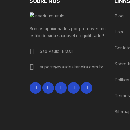
SOBRE NÓS
LINK
Blog
Somos apaixonados por promover um
Loja
estilo de vida saudável e equilibrado!!
Contat
São Paulo, Brasil
Sobre 
suporte@saudealtaneira.com.br
Polític
Termos
Sitema