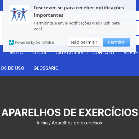
Inscrever-se para receber notificações
importantes
Permitir que envie notificações Web Push para
você.
Não permitir
Permitir
Powered by SendPulse
BLOG
LOJA
CATEGORIAS
CONTATO
SOBRE
Alongue-se
OS DE USO
GLOSSÁRIO
Aparelhos de Exercícios
Culinária Saudável
APARELHOS DE EXERCÍCIOS
Cursos
Início
/ Aparelhos de exercícios
Cursos Digitais