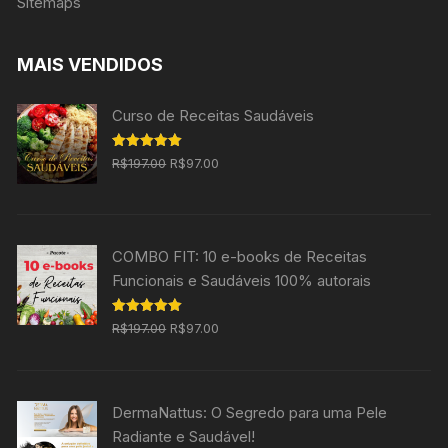
Sitemaps
MAIS VENDIDOS
Curso de Receitas Saudáveis
O
O
Avaliação
R$
197.00
R$
97.00
5.00
de 5
preço
preço
original
atual
era:
é:
COMBO FIT: 10 e-books de Receitas
R$197.00.
R$97.00.
Funcionais e Saudáveis 100% autorais
O
O
Avaliação
R$
197.00
R$
97.00
5.00
de 5
preço
preço
original
atual
era:
é:
DermaNattus: O Segredo para uma Pele
R$197.00.
R$97.00.
Radiante e Saudável!