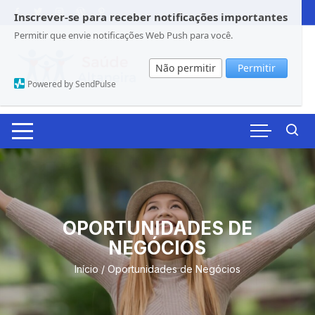
Pular
Inscrever-se para receber notificações importantes
para
Permitir que envie notificações Web Push para você.
o
conteúdo
Não permitir
Permitir
Powered by SendPulse
OPORTUNIDADES DE
NEGÓCIOS
Início
/ Oportunidades de Negócios