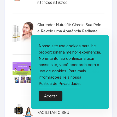
O
O
Avaliação
R$
297.00
R$
157.00
5.00
de 5
preço
preço
original
atual
era:
é:
Clareador Nutralfit: Clareie Sua Pele
R$297.00.
R$157.00.
e Revele uma Aparência Radiante
O
O
Avaliação
R$
197.00
R$
139.00
Nosso site usa cookies para lhe
5.00
de 5
preço
preço
proporcionar a melhor experiência.
original
atual
No entanto, ao continuar a usar
era:
é:
nosso site, você concorda com o
Dieta 1200 Kcal: O Guia Completo
R$197.00.
R$139.00.
uso de cookies. Para mais
para Emagrecer de Forma Saudável
informações, leia nossa
Politica de Privacidade
.
O
O
Avaliação
R$
90.00
R$
38.00
5.00
de 5
preço
preço
Aceitar
original
atual
era:
é:
BELAFIN - INOVAÇÃO PARA
R$90.00.
R$38.00.
FACILITAR O SEU