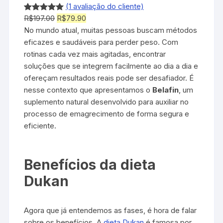
(1 avaliação do cliente)
O
O
R$
197.00
R$
79.90
Avaliado
1
p
p
No mundo atual, muitas pessoas buscam métodos
como
5.00
r
r
eficazes e saudáveis para perder peso. Com
de 5, com
e
e
rotinas cada vez mais agitadas, encontrar
baseado
ç
ç
soluções que se integrem facilmente ao dia a dia e
em
o
o
ofereçam resultados reais pode ser desafiador. É
avaliação
o
a
nesse contexto que apresentamos o
Belafin
, um
de cliente
r
t
suplemento natural desenvolvido para auxiliar no
i
u
processo de emagrecimento de forma segura e
g
a
eficiente.
i
l
n
é
Benefícios da dieta
a
:
l
R
Dukan
e
$
r
7
a
9
Agora que já entendemos as fases, é hora de falar
:
.
sobre os benefícios. A
dieta Dukan
é famosa por