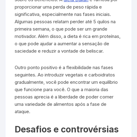
R
9
proporcionar uma perda de peso rápida e
$
0
significativa, especialmente nas fases iniciais.
1
.
Algumas pessoas relatam perder até 5 quilos na
9
primeira semana, o que pode ser um grande
7
motivador. Além disso, a dieta é rica em proteínas,
.
o que pode ajudar a aumentar a sensação de
0
saciedade e reduzir a vontade de beliscar.
0
.
Outro ponto positivo é a flexibilidade nas fases
seguintes. Ao introduzir vegetais e carboidratos
gradualmente, você pode encontrar um equilíbrio
que funcione para você. O que a maioria das
pessoas aprecia é a liberdade de poder comer
uma variedade de alimentos após a fase de
ataque.
Desafios e controvérsias