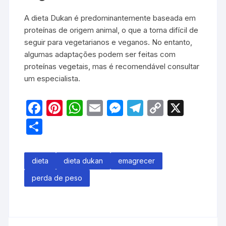
A dieta Dukan é predominantemente baseada em
proteínas de origem animal, o que a torna difícil de
seguir para vegetarianos e veganos. No entanto,
algumas adaptações podem ser feitas com
proteínas vegetais, mas é recomendável consultar
um especialista.
F
Pi
W
E
M
T
C
X
a
nt
h
m
e
el
o
S
c
er
at
ail
s
e
p
h
e
e
s
s
gr
y
ar
dieta
dieta dukan
emagrecer
b
st
A
e
a
Li
e
perda de peso
o
p
n
m
n
o
p
g
k
k
er