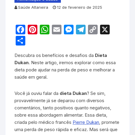
Saúde Altaneira
12 de fevereiro de 2025
F
Pi
W
E
M
T
C
X
a
nt
h
m
e
el
o
S
c
er
at
ail
s
e
p
h
Descubra os benefícios e desafios da
e
e
s
s
gr
Dieta
y
ar
Dukan
. Neste artigo, iremos explorar como essa
b
st
A
e
a
Li
e
dieta pode ajudar na perda de peso e melhorar a
o
p
n
m
n
saúde em geral.
o
p
g
k
Você já ouviu falar da
dieta Dukan
? Se sim,
k
er
provavelmente já se deparou com diversos
comentários, tanto positivos quanto negativos,
sobre essa abordagem alimentar. Essa dieta,
criada pelo médico francês
Pierre Dukan
, promete
uma perda de peso rápida e eficaz. Mas será que