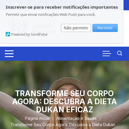
Pular
Inscrever-se para receber notificações importantes
para
Permitir que envie notificações Web Push para você.
o
conteúdo
Não permitir
Permitir
Powered by SendPulse
TRANSFORME SEU CORPO
AGORA: DESCUBRA A DIETA
DUKAN EFICAZ
Página inicial
Alimentação é Saúde
Transforme Seu Corpo Agora: Descubra a Dieta Dukan