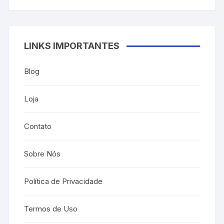
preço
preço
original
atual
era:
é:
R$27.00.
R$7.00.
LINKS IMPORTANTES
Blog
Loja
Contato
Sobre Nós
Política de Privacidade
Termos de Uso