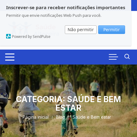
Pular
Inscrever-se para receber notificações importantes
para
Permitir que envie notificações Web Push para você.
o
conteúdo
Não permitir
Permitir
Powered by SendPulse
CATEGORIA:
SAÚDE E BEM
ESTAR
Página inicial
Blog
Saúde e Bem estar