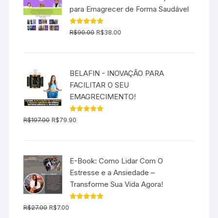
R$197.00.
R$139.00.
para Emagrecer de Forma Saudável
O
O
Avaliação
R$
90.00
R$
38.00
5.00
de 5
preço
preço
original
atual
era:
é:
BELAFIN - INOVAÇÃO PARA
R$90.00.
R$38.00.
FACILITAR O SEU
EMAGRECIMENTO!
O
O
Avaliação
R$
197.00
R$
79.90
5.00
de 5
preço
preço
original
atual
era:
é:
E-Book: Como Lidar Com O
R$197.00.
R$79.90.
Estresse e a Ansiedade –
Transforme Sua Vida Agora!
O
O
Avaliação
R$
27.00
R$
7.00
5.00
de 5