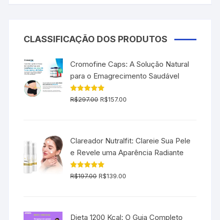
CLASSIFICAÇÃO DOS PRODUTOS
Cromofine Caps: A Solução Natural
para o Emagrecimento Saudável
O
O
Avaliação
R$
297.00
R$
157.00
5.00
de 5
preço
preço
original
atual
era:
é:
Clareador Nutralfit: Clareie Sua Pele
R$297.00.
R$157.00.
e Revele uma Aparência Radiante
O
O
Avaliação
R$
197.00
R$
139.00
5.00
de 5
preço
preço
original
atual
era:
é:
Dieta 1200 Kcal: O Guia Completo