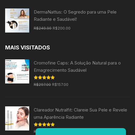
original
atual
era:
é:
DermaNattus: O Segredo para uma Pele
R$197.00.
R$97.00.
Radiante e Saudável!
O
O
R$
249.90
R$
200.00
preço
preço
original
atual
MAIS VISITADOS
era:
é:
R$249.90.
R$200.00.
Cromofine Caps: A Solução Natural para o
Emagrecimento Saudável
O
O
Avaliação
R$
297.00
R$
157.00
5.00
de 5
preço
preço
original
atual
era:
é:
Clareador Nutralfit: Clareie Sua Pele e Revele
R$297.00.
R$157.00.
uma Aparência Radiante
O
O
Avaliação
R$
197.00
R$
139.00
5.00
de 5