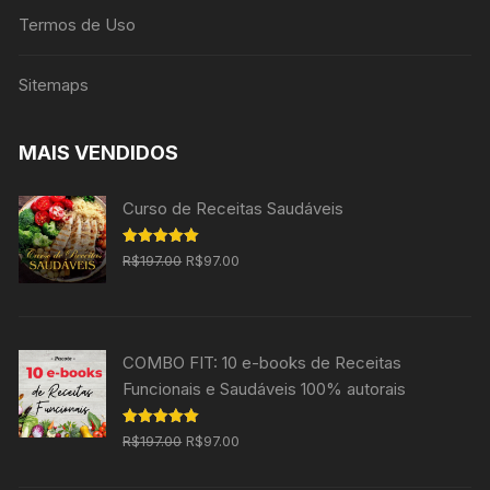
Termos de Uso
Sitemaps
MAIS VENDIDOS
Curso de Receitas Saudáveis
O
O
Avaliação
R$
197.00
R$
97.00
5.00
de 5
preço
preço
original
atual
era:
é:
COMBO FIT: 10 e-books de Receitas
R$197.00.
R$97.00.
Funcionais e Saudáveis 100% autorais
O
O
Avaliação
R$
197.00
R$
97.00
5.00
de 5
preço
preço