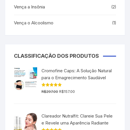
Vença a Insônia
(2)
Vença o Alcoolismo
(1)
CLASSIFICAÇÃO DOS PRODUTOS
Cromofine Caps: A Solução Natural
para o Emagrecimento Saudável
O
O
Avaliação
R$
297.00
R$
157.00
5.00
de 5
preço
preço
original
atual
era:
é:
Clareador Nutralfit: Clareie Sua Pele
R$297.00.
R$157.00.
e Revele uma Aparência Radiante