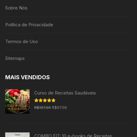
Sobre Nós
Política de Privacidade
Termos de Uso
Sitemaps
MAIS VENDIDOS
Curso de Receitas Saudáveis
O
O
Avaliação
R$
197.00
R$
97.00
5.00
de 5
preço
preço
original
atual
era:
é:
COMBO FIT: 10 e-books de Receitas
R$197.00.
R$97.00.