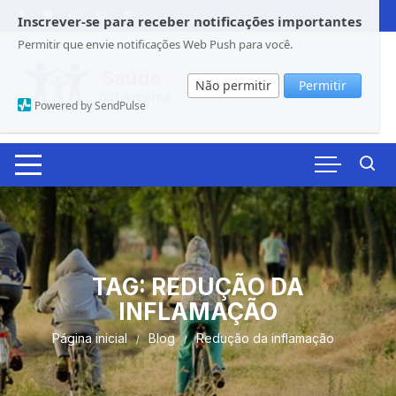
Pular
Inscrever-se para receber notificações importantes
para
Permitir que envie notificações Web Push para você.
o
conteúdo
Não permitir
Permitir
Powered by SendPulse
TAG:
REDUÇÃO DA
INFLAMAÇÃO
Página inicial
Blog
Redução da inflamação