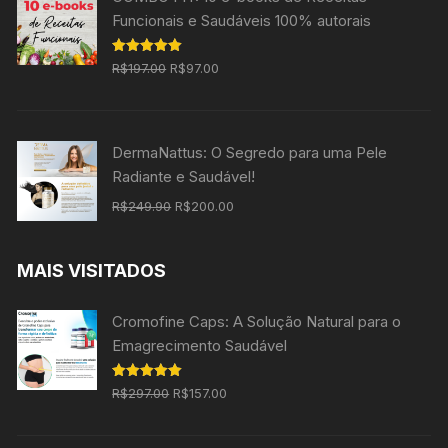
Funcionais e Saudáveis 100% autorais
O
O
Avaliação
R$
197.00
R$
97.00
5.00
de 5
preço
preço
original
atual
era:
é:
DermaNattus: O Segredo para uma Pele
R$197.00.
R$97.00.
Radiante e Saudável!
O
O
R$
249.90
R$
200.00
preço
preço
original
atual
MAIS VISITADOS
era:
é:
R$249.90.
R$200.00.
Cromofine Caps: A Solução Natural para o
Emagrecimento Saudável
O
O
Avaliação
R$
297.00
R$
157.00
5.00
de 5
preço
preço
original
atual