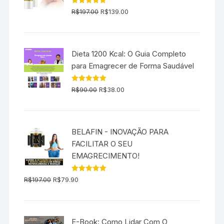
O
O
Avaliação
R$
197.00
R$
139.00
5.00
de 5
preço
preço
original
atual
era:
é:
Dieta 1200 Kcal: O Guia Completo
R$197.00.
R$139.00.
para Emagrecer de Forma Saudável
O
O
Avaliação
R$
90.00
R$
38.00
5.00
de 5
preço
preço
original
atual
era:
é:
BELAFIN - INOVAÇÃO PARA
R$90.00.
R$38.00.
FACILITAR O SEU
EMAGRECIMENTO!
O
O
Avaliação
R$
197.00
R$
79.90
5.00
de 5
preço
preço
original
atual
era:
é:
E-Book: Como Lidar Com O