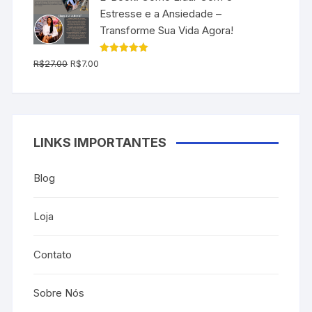
R$197.00.
R$79.90.
Estresse e a Ansiedade –
Transforme Sua Vida Agora!
O
O
Avaliação
R$
27.00
R$
7.00
5.00
de 5
preço
preço
original
atual
era:
é:
R$27.00.
R$7.00.
LINKS IMPORTANTES
Blog
Loja
Contato
Sobre Nós