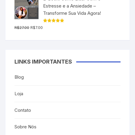
R$197.00.
R$79.90.
Estresse e a Ansiedade –
Transforme Sua Vida Agora!
O
O
Avaliação
R$
27.00
R$
7.00
5.00
de 5
preço
preço
original
atual
era:
é:
R$27.00.
R$7.00.
LINKS IMPORTANTES
Blog
Loja
Contato
Sobre Nós