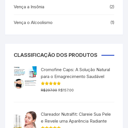
Vença a Insônia
(2)
Vença o Alcoolismo
(1)
CLASSIFICAÇÃO DOS PRODUTOS
Cromofine Caps: A Solução Natural
para o Emagrecimento Saudável
O
O
Avaliação
R$
297.00
R$
157.00
5.00
de 5
preço
preço
original
atual
era:
é:
Clareador Nutralfit: Clareie Sua Pele
R$297.00.
R$157.00.
e Revele uma Aparência Radiante