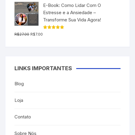
era:
é:
E-Book: Como Lidar Com O
R$197.00.
R$79.90.
Estresse e a Ansiedade –
Transforme Sua Vida Agora!
O
O
Avaliação
R$
27.00
R$
7.00
5.00
de 5
preço
preço
original
atual
era:
é:
R$27.00.
R$7.00.
LINKS IMPORTANTES
Blog
Loja
Contato
Sobre Nós