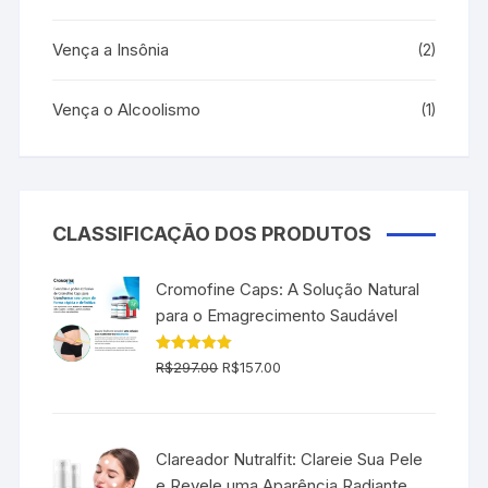
Vença a Insônia
(2)
Vença o Alcoolismo
(1)
CLASSIFICAÇÃO DOS PRODUTOS
Cromofine Caps: A Solução Natural
para o Emagrecimento Saudável
O
O
Avaliação
R$
297.00
R$
157.00
5.00
de 5
preço
preço
original
atual
era:
é:
Clareador Nutralfit: Clareie Sua Pele
R$297.00.
R$157.00.
e Revele uma Aparência Radiante