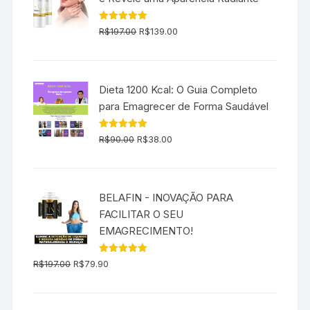
O
O
Avaliação
R$
197.00
R$
139.00
5.00
de 5
preço
preço
original
atual
era:
é:
Dieta 1200 Kcal: O Guia Completo
R$197.00.
R$139.00.
para Emagrecer de Forma Saudável
O
O
Avaliação
R$
90.00
R$
38.00
5.00
de 5
preço
preço
original
atual
era:
é:
BELAFIN - INOVAÇÃO PARA
R$90.00.
R$38.00.
FACILITAR O SEU
EMAGRECIMENTO!
O
O
Avaliação
R$
197.00
R$
79.90
5.00
de 5
preço
preço
original
atual