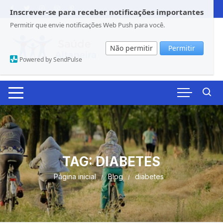
Pular
Inscrever-se para receber notificações importantes
para
Permitir que envie notificações Web Push para você.
o
conteúdo
Não permitir
Permitir
Powered by SendPulse
TAG:
DIABETES
Página inicial
Blog
diabetes