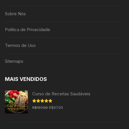
Sobre Nós
Política de Privacidade
Termos de Uso
Sitemaps
MAIS VENDIDOS
Curso de Receitas Saudáveis
O
O
Avaliação
R$
197.00
R$
97.00
5.00
de 5
preço
preço
original
atual
era:
é: