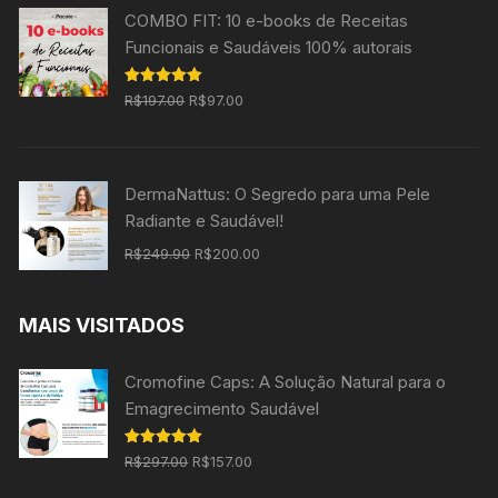
COMBO FIT: 10 e-books de Receitas
R$197.00.
R$97.00.
Funcionais e Saudáveis 100% autorais
O
O
Avaliação
R$
197.00
R$
97.00
5.00
de 5
preço
preço
original
atual
era:
é:
DermaNattus: O Segredo para uma Pele
R$197.00.
R$97.00.
Radiante e Saudável!
O
O
R$
249.90
R$
200.00
preço
preço
original
atual
MAIS VISITADOS
era:
é:
R$249.90.
R$200.00.
Cromofine Caps: A Solução Natural para o
Emagrecimento Saudável
O
O
Avaliação
R$
297.00
R$
157.00
5.00
de 5
preço
preço