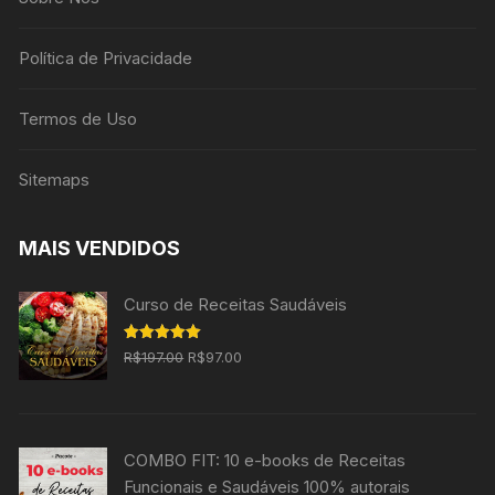
Política de Privacidade
Termos de Uso
Sitemaps
MAIS VENDIDOS
Curso de Receitas Saudáveis
O
O
Avaliação
R$
197.00
R$
97.00
5.00
de 5
preço
preço
original
atual
era:
é:
COMBO FIT: 10 e-books de Receitas
R$197.00.
R$97.00.
Funcionais e Saudáveis 100% autorais