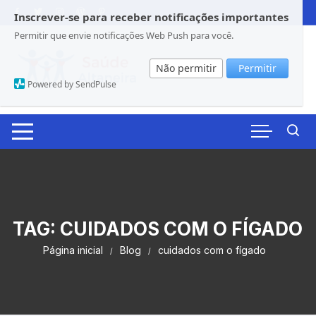
Pular
Inscrever-se para receber notificações importantes
para
Permitir que envie notificações Web Push para você.
o
conteúdo
Não permitir
Permitir
Powered by SendPulse
TAG:
CUIDADOS COM O FÍGADO
Página inicial
Blog
cuidados com o fígado