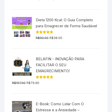
5.00
de 5
preço
preço
original
atual
era:
é:
Dieta 1200 Kcal: O Guia Completo
R$197.00.
R$139.00.
para Emagrecer de Forma Saudável
O
O
Avaliação
R$
90.00
R$
38.00
5.00
de 5
preço
preço
original
atual
era:
é:
BELAFIN - INOVAÇÃO PARA
R$90.00.
R$38.00.
FACILITAR O SEU
EMAGRECIMENTO!
O
O
Avaliação
R$
197.00
R$
79.90
5.00
de 5
preço
preço
original
atual
era:
é:
E-Book: Como Lidar Com O
R$197.00.
R$79.90.
Estresse e a Ansiedade –