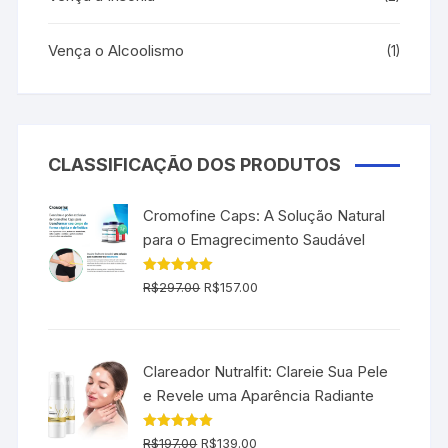
Vença o Alcoolismo
(1)
CLASSIFICAÇÃO DOS PRODUTOS
Cromofine Caps: A Solução Natural
para o Emagrecimento Saudável
O
O
Avaliação
R$
297.00
R$
157.00
5.00
de 5
preço
preço
original
atual
era:
é:
Clareador Nutralfit: Clareie Sua Pele
R$297.00.
R$157.00.
e Revele uma Aparência Radiante
O
O
Avaliação
R$
197.00
R$
139.00