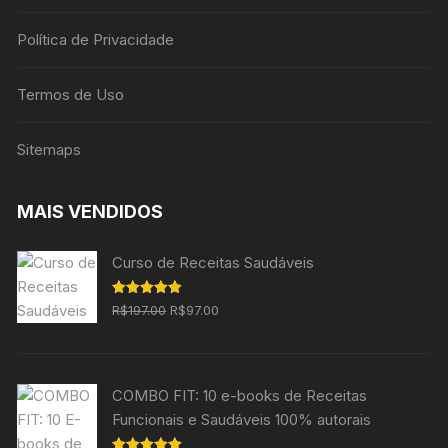
Política de Privacidade
Termos de Uso
Sitemaps
MAIS VENDIDOS
Curso de Receitas Saudáveis
O
O
Avaliação
R$
197.00
R$
97.00
5.00
de 5
preço
preço
original
atual
era:
é:
COMBO FIT: 10 e-books de Receitas
R$197.00.
R$97.00.
Funcionais e Saudáveis 100% autorais