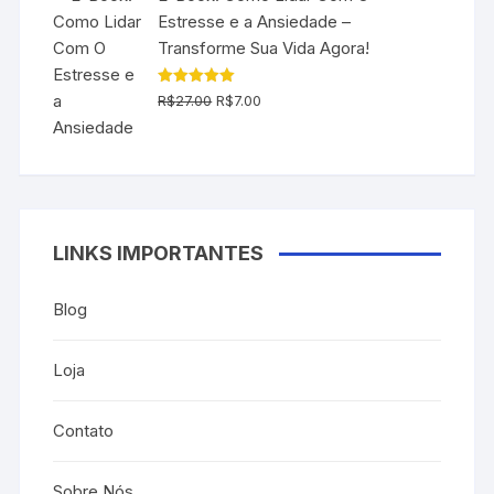
R$197.00.
R$79.90.
Estresse e a Ansiedade –
Transforme Sua Vida Agora!
O
O
Avaliação
R$
27.00
R$
7.00
5.00
de 5
preço
preço
original
atual
era:
é:
R$27.00.
R$7.00.
LINKS IMPORTANTES
Blog
Loja
Contato
Sobre Nós