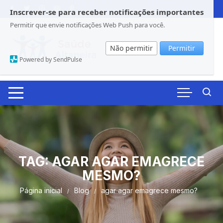
Pular
Inscrever-se para receber notificações importantes
para
Permitir que envie notificações Web Push para você.
o
conteúdo
Não permitir
Permitir
Powered by SendPulse
TAG:
AGAR AGAR EMAGRECE
MESMO?
Página inicial
Blog
agar agar emagrece mesmo?