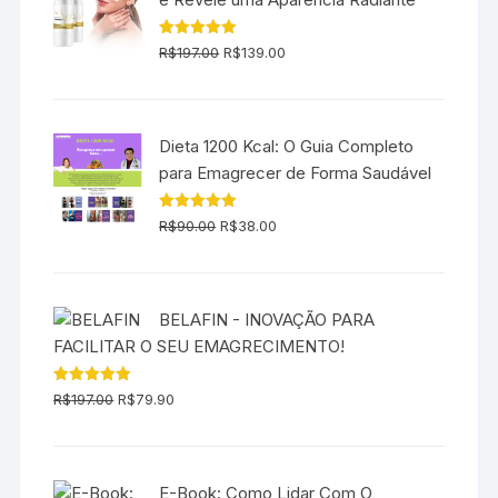
O
O
Avaliação
R$
197.00
R$
139.00
5.00
de 5
preço
preço
original
atual
era:
é:
Dieta 1200 Kcal: O Guia Completo
R$197.00.
R$139.00.
para Emagrecer de Forma Saudável
O
O
Avaliação
R$
90.00
R$
38.00
5.00
de 5
preço
preço
original
atual
era:
é:
BELAFIN - INOVAÇÃO PARA
R$90.00.
R$38.00.
FACILITAR O SEU EMAGRECIMENTO!
O
O
Avaliação
R$
197.00
R$
79.90
5.00
de 5
preço
preço
original
atual
era:
é:
E-Book: Como Lidar Com O