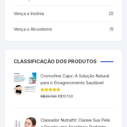
Vença a Insônia
(2)
Vença o Alcoolismo
(1)
CLASSIFICAÇÃO DOS PRODUTOS
Cromofine Caps: A Solução Natural
para o Emagrecimento Saudável
O
O
Avaliação
R$
297.00
R$
157.00
5.00
de 5
preço
preço
original
atual
era:
é:
Clareador Nutralfit: Clareie Sua Pele
R$297.00.
R$157.00.
e Revele uma Aparência Radiante